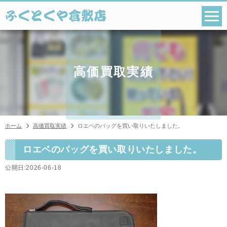
コ
ン
テ
ン
ツ
へ
ス
高価買取実績
キ
ッ
プ
ホーム
高価買取実績
ロエベのバッグを買い取りいたしました。
ロエベのバッグを買い取りいたしました。
公開日:2026-06-18