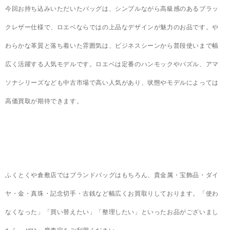
今回お持ち込みいただいたバッグは、シンプルながら高級感のあるブラッ
クレザー仕様で、ロエベならではの上品なデザインが魅力のお品です。や
わらかな革質と落ち着いた雰囲気は、ビジネスシーンから普段使いまで幅
広く活躍する人気モデルです。ロエベは定番のハンモックやパズル、アマ
ソナシリーズなども中古市場で高い人気があり、状態やモデルによっては
高価買取が期待できます。
ふくとくや倉敷店ではブランドバッグはもちろん、貴金属・宝飾品・ダイ
ヤ・金・真珠・記念切手・古銭など幅広くお買取りしております。「使わ
なくなった」「買い替えたい」「整理したい」といったお品がございまし