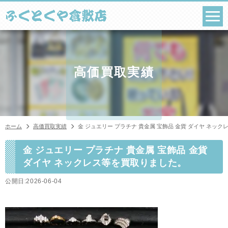
コ
ン
テ
ン
ツ
へ
ス
高価買取実績
キ
ッ
プ
ホーム
高価買取実績
金 ジュエリー プラチナ 貴金属 宝飾品 金貨 ダイヤ ネッ
金 ジュエリー プラチナ 貴金属 宝飾品 金貨
ダイヤ ネックレス等を買取りました。
公開日:2026-06-04