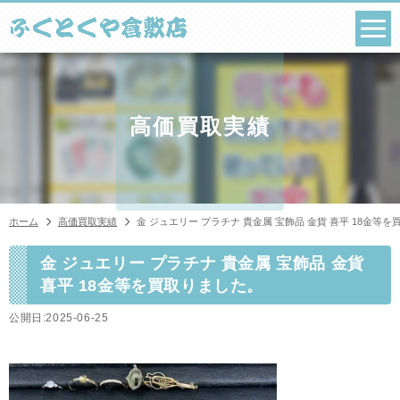
コ
ン
テ
ン
ツ
へ
ス
高価買取実績
キ
ッ
プ
ホーム
高価買取実績
金 ジュエリー プラチナ 貴金属 宝飾品 金貨 喜平 18金等
金 ジュエリー プラチナ 貴金属 宝飾品 金貨
喜平 18金等を買取りました。
公開日:2025-06-25