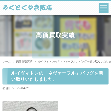
コ
ン
テ
ン
ツ
へ
ス
高価買取実績
キ
ッ
プ
ホーム
高価買取実績
ルイヴィトンの「ネヴァーフル」バッグを買い取りいたし
ルイヴィトンの「ネヴァーフル」バッグを買
い取りいたしました。
公開日:2025-04-21