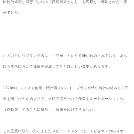
比較的綺麗な状態でしたので高額買取となり、お客様もご満足されたご様
子でした。
オメガというブランド名は、「究極」という意味が込められており、あら
ゆる年代において偉業を達成してきた輝かしい歴史があります。
1848年にスイスで創業。時計職人のルイ・ブランが懐中時計の組み立て工
房を開いたのが始まりで、当時主流だった手作業をオートメーション化
（自動化）することに成功し、販路を広げてきました。
この度買い取りいたしましたスピードマスターは、そんなオメガのスポー