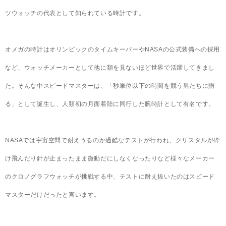
ツウォッチの代表として知られている時計です。
オメガの時計はオリンピックのタイムキーパーやNASAの公式装備への採用
など、ウォッチメーカーとして他に類を見ないほど世界で活躍してきまし
た。そんな中スピードマスターは、「秒単位以下の時間を競う男たちに贈
る」として誕生し、人類初の月面着陸に同行した腕時計として有名です。
NASAでは宇宙空間で耐えうるのか過酷なテストが行われ、クリスタルが砕
け飛んだり針が止まったまま微動だにしなくなったりなど様々なメーカー
のクロノグラフウォッチが挑戦する中、テストに耐え抜いたのはスピード
マスターだけだったと言います。