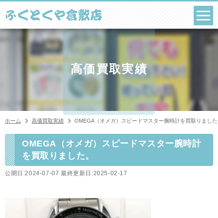
コ
ン
テ
ン
ツ
へ
ス
高価買取実績
キ
ッ
プ
ホーム
高価買取実績
OMEGA（オメガ）スピードマスター腕時計を買取りました
OMEGA（オメガ）スピードマスター腕時計
を買取りました。
公開日:2024-07-07 最終更新日:2025-02-17