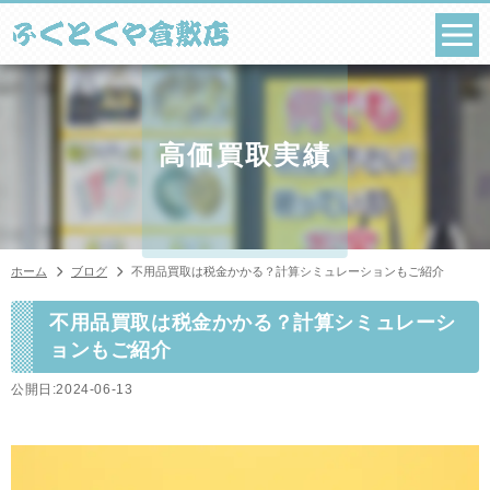
コ
ン
テ
ン
ツ
へ
ス
高価買取実績
キ
ッ
プ
ホーム
ブログ
不用品買取は税金かかる？計算シミュレーションもご紹介
不用品買取は税金かかる？計算シミュレーシ
ョンもご紹介
公開日:2024-06-13