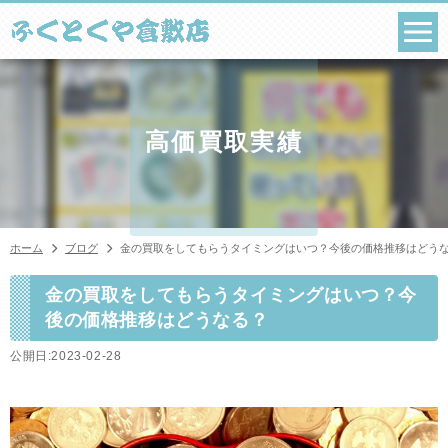
コ
ン
テ
ン
ツ
へ
ス
高価買取実績
キ
ッ
プ
ホーム
ブログ
金の買取をしてもらうタイミングはいつ？今後の価格推移はどう
金の買取をしてもらうタイミングはいつ？今
後の価格推移はどうなる？
公開日:2023-02-28